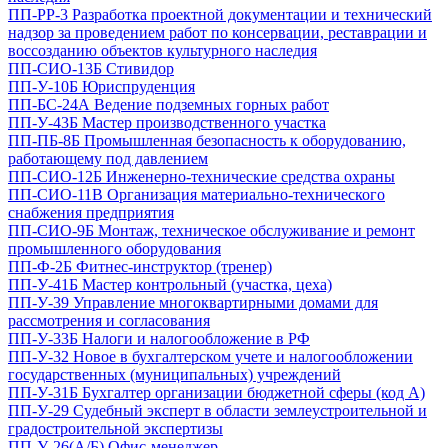
ПП-РР-3 Разработка проектной документации и технический
надзор за проведением работ по консервации, реставрации и
воссозданию объектов культурного наследия
ПП-СИО-13Б Стивидор
ПП-У-10Б Юриспруденция
ПП-БС-24А Ведение подземных горных работ
ПП-У-43Б Мастер производственного участка
ПП-ПБ-8Б Промышленная безопасность к оборудованию,
работающему под давлением
ПП-СИО-12Б Инженерно-технические средства охраны
ПП-СИО-11В Организация материально-технического
снабжения предприятия
ПП-СИО-9Б Монтаж, техническое обслуживание и ремонт
промышленного оборудования
ПП-Ф-2Б Фитнес-инструктор (тренер)
ПП-У-41Б Мастер контрольный (участка, цеха)
ПП-У-39 Управление многоквартирными домами для
рассмотрения и согласования
ПП-У-33Б Налоги и налогообложение в РФ
ПП-У-32 Новое в бухгалтерском учете и налогообложении
государственных (муниципальных) учреждений
ПП-У-31Б Бухгалтер организации бюджетной сферы (код А)
ПП-У-29 Судебный эксперт в области землеустроительной и
градостроительной экспертизы
ПП-У-26(А/Б) Офис-менеджер